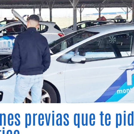
es previas que te pid
ico