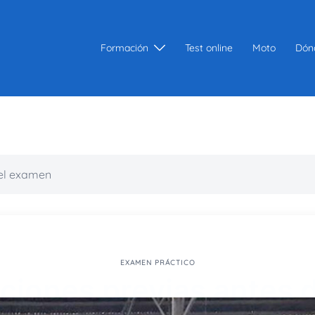
Formación
Test online
Moto
Dón
el examen
EXAMEN PRÁCTICO
iones previas antes 