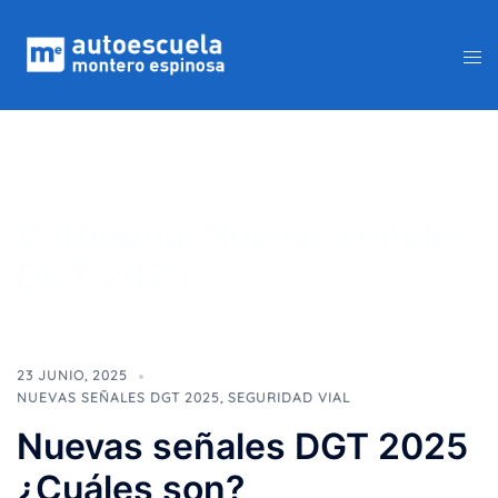
Saltar
al
Alte
contenido
me
Categoría:
Nuevas señales
DGT 2025
23 JUNIO, 2025
NUEVAS SEÑALES DGT 2025
,
SEGURIDAD VIAL
Nuevas señales DGT 2025
¿Cuáles son?